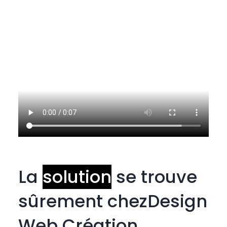
La
solution
se trouve
sûrement chez
Design
Web Création.